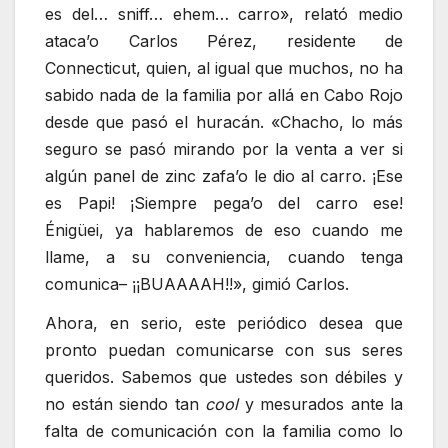
es del… sniff… ehem… carro», relató medio
ataca’o Carlos Pérez, residente de
Connecticut, quien, al igual que muchos, no ha
sabido nada de la familia por allá en Cabo Rojo
desde que pasó el huracán. «Chacho, lo más
seguro se pasó mirando por la venta a ver si
algún panel de zinc zafa’o le dio al carro. ¡Ese
es Papi! ¡Siempre pega’o del carro ese!
Énigüei, ya hablaremos de eso cuando me
llame, a su conveniencia, cuando tenga
comunica– ¡¡BUAAAAH!!», gimió Carlos.
Ahora, en serio, este periódico desea que
pronto puedan comunicarse con sus seres
queridos. Sabemos que ustedes son débiles y
no están siendo tan
cool
y mesurados ante la
falta de comunicación con la familia como lo