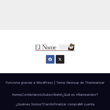
Funciona gracias a WordPress
|
Tema:
Newsup
de
Themeansar
Home
¡Contáctanos!
¡Subscríbete!
¿Qué es «Ñameando»?
¿Quiénes Somos?
Carrito
Finalizar compra
Mi cuenta