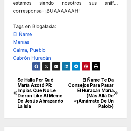
estamos siendo nosotros sus sniff…
corresponsa– ¡BUAAAAAAH!
Tags en Blogalaxia:
El Ñame
Manías
Calma, Pueblo
Cabrón Huracán
Se Halla Por Qué
El Ñame Te Da
Navegación
María Azotó PR:
Consejos Para Pasar
Impíos Que No Le
El Huracán María
de
Dieron Like Al Meme
(Más Allá De
De Jesús Abrazando
«¡Amárrate De Un
entradas
La Isla
Palo!»)