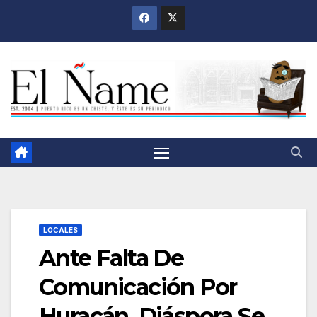
Saltar
al
contenido
LOCALES
Ante Falta De
Comunicación Por
Huracán, Diáspora Se