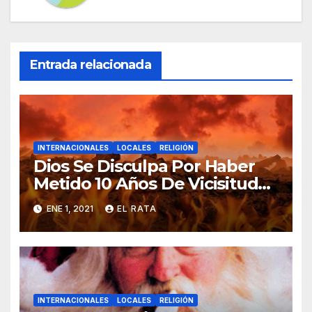
Entrada relacionada
INTERNACIONALES
LOCALES
RELIGIÓN
Dios Se Disculpa Por Haber
Metido 10 Años De Vicisitudes
En El 2020
ENE 1, 2021
EL RATA
INTERNACIONALES
LOCALES
RELIGIÓN