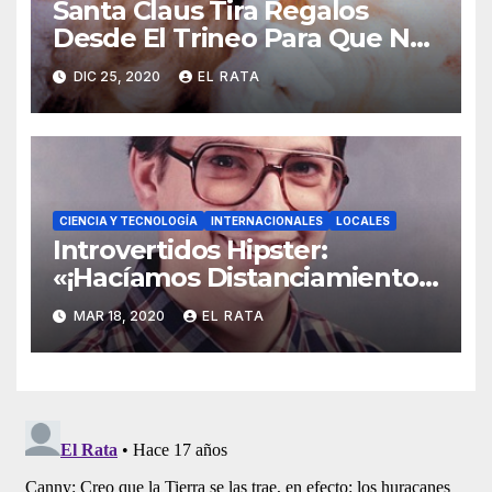
Santa Claus Tira Regalos
Desde El Trineo Para Que No
Se Le Pegue El COVID-19
DIC 25, 2020
EL RATA
CIENCIA Y TECNOLOGÍA
INTERNACIONALES
LOCALES
Introvertidos Hipster:
«¡Hacíamos Distanciamiento
Social Antes De Que El
MAR 18, 2020
EL RATA
Coronavirus Lo Hiciera Cool!»