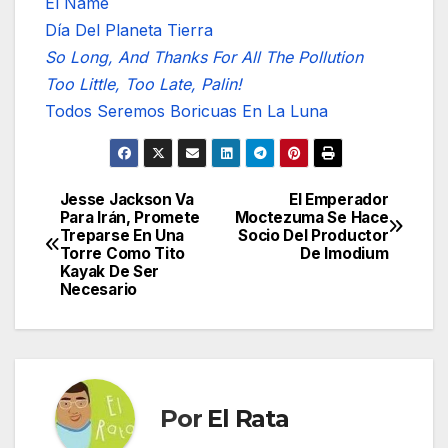
El Ñame
Día Del Planeta Tierra
So Long, And Thanks For All The Pollution
Too Little, Too Late, Palin!
Todos Seremos Boricuas En La Luna
Jesse Jackson Va
El Emperador
Navegación
Para Irán, Promete
Moctezuma Se Hace
Treparse En Una
Socio Del Productor
de
Torre Como Tito
De Imodium
Kayak De Ser
entradas
Necesario
Por
El Rata