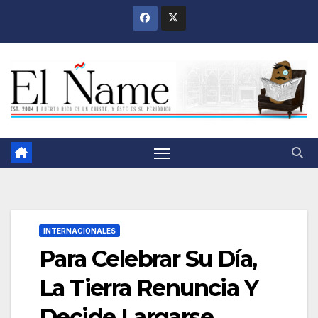
Saltar
al
contenido
INTERNACIONALES
Para Celebrar Su Día,
La Tierra Renuncia Y
Decide Largarse