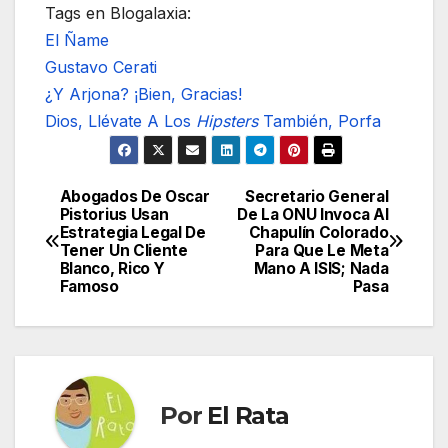
Tags en Blogalaxia:
El Ñame
Gustavo Cerati
¿Y Arjona? ¡Bien, Gracias!
Dios, Llévate A Los
Hipsters
También, Porfa
Abogados De Oscar
Secretario General
Navegación
Pistorius Usan
De La ONU Invoca Al
Estrategia Legal De
Chapulín Colorado
de
Tener Un Cliente
Para Que Le Meta
Blanco, Rico Y
Mano A ISIS; Nada
entradas
Famoso
Pasa
Por
El Rata