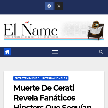
Saltar
al
contenido
ENTRETENIMIENTO
INTERNACIONALES
Muerte De Cerati
Revela Fanáticos
Hipsters Que Seguían