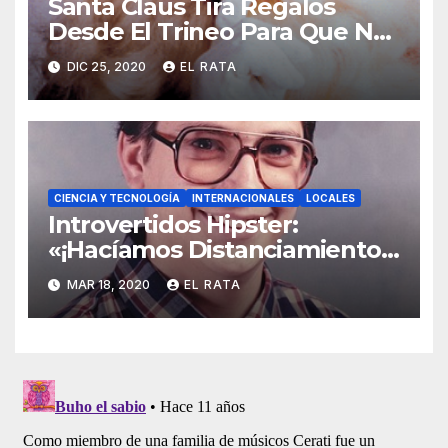
Santa Claus Tira Regalos
Desde El Trineo Para Que No
Se Le Pegue El COVID-19
DIC 25, 2020
EL RATA
CIENCIA Y TECNOLOGÍA
INTERNACIONALES
LOCALES
Introvertidos Hipster:
«¡Hacíamos Distanciamiento
Social Antes De Que El
MAR 18, 2020
EL RATA
Coronavirus Lo Hiciera Cool!»