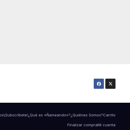
os!
¡Subscríbete!
¿Qué es «Ñameando»?
¿Quiénes Somos?
Carrito
Finalizar compra
Mi cuenta