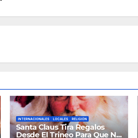
INTERNACIONALES
LOCALES
RELIGIÓN
Santa Claus Tira Regalos
Desde El Trineo Para Que No