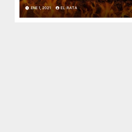
Vicisitudes En El 2020
ENE 1, 2021
EL RATA