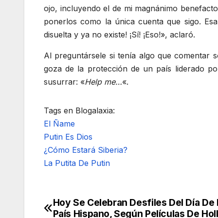
ojo, incluyendo el de mi magnánimo benefactor
ponerlos como la única cuenta que sigo. Es
disuelta y ya no existe! ¡Sí! ¡Eso!», aclaró.
Al preguntársele si tenía algo que comentar 
goza de la protección de un país liderado po
susurrar: «
Help me…
«.
Tags en Blogalaxia:
El Ñame
Putin Es Dios
¿Cómo Estará Siberia?
La Putita De Putin
Hoy Se Celebran Desfiles Del Día De
Navegación
País Hispano, Según Películas De Ho