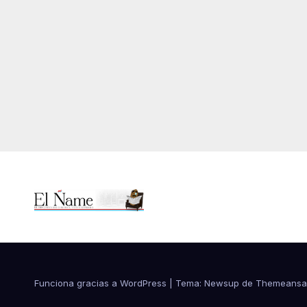
Funciona gracias a WordPress
|
Tema:
Newsup
de
Themeansa